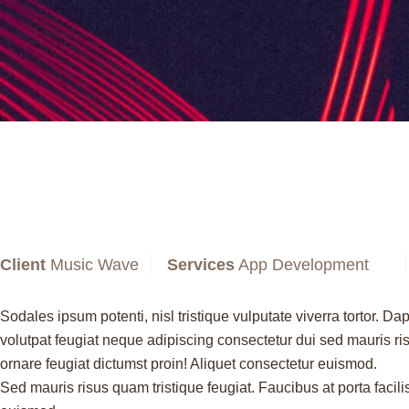
Client
Music Wave
Services
App Development
Sodales ipsum potenti, nisl tristique vulputate viverra tortor. D
volutpat feugiat neque adipiscing consectetur dui sed mauris risu
ornare feugiat dictumst proin! Aliquet consectetur euismod.
Sed mauris risus quam tristique feugiat. Faucibus at porta facilis