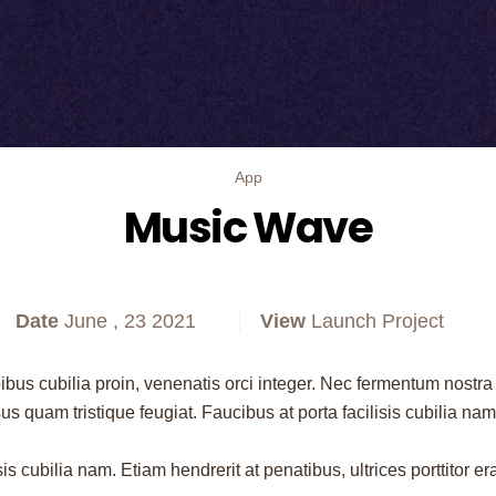
App
Music Wave
Date
June , 23 2021
View
Launch Project
apibus cubilia proin, venenatis orci integer. Nec fermentum nostra
s quam tristique feugiat. Faucibus at porta facilisis cubilia nam.
is cubilia nam. Etiam hendrerit at penatibus, ultrices porttitor e