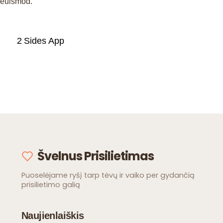
euismod.
2 Sides App
Švelnus Prisilietimas
Puoselėjame ryšį tarp tėvų ir vaiko per gydančią
prisilietimo galią
Naujienlaiškis