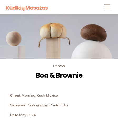
Skip
Men
Kūdikių Masažas
to
content
Photos
Boa & Brownie
Client
Morning Rush Mexico
Services
Photography, Photo Edits
Date
May 2024