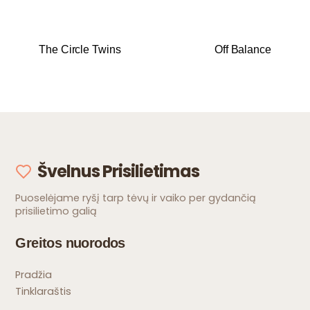
The Circle Twins
Off Balance
Švelnus Prisilietimas
Puoselėjame ryšį tarp tėvų ir vaiko per gydančią
prisilietimo galią
Greitos nuorodos
Pradžia
Tinklaraštis