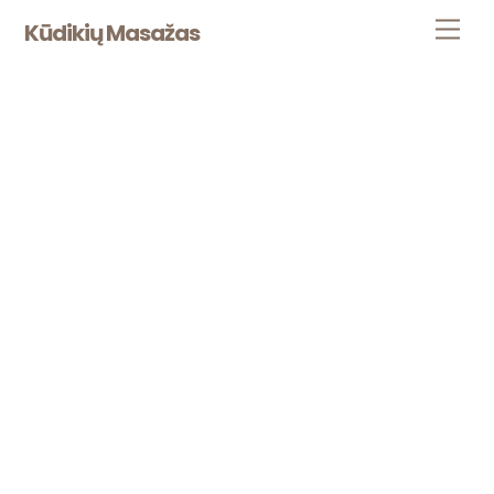
Skip
Men
Kūdikių Masažas
to
content