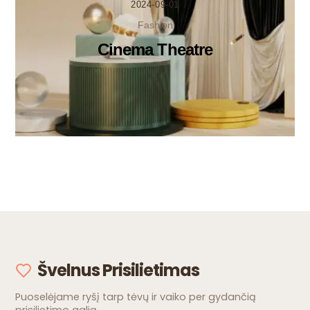
2024-09-01
Fashion
Cinema Theatre
Švelnus Prisilietimas
Puoselėjame ryšį tarp tėvų ir vaiko per gydančią
prisilietimo galią